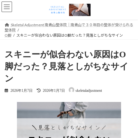
コ
ナ
ン
ビ
テ
ゲ
ン
ー
Skeletal Adjustment 南青山整体院｜南青山で３０年目の整体が受けられる
ツ
シ
整体院
へ
ョ
O脚
スキニーが似合わない原因はO脚だった？見落としがちなサイン
ス
ン
キ
に
ッ
移
スキニーが似合わない原因はO
プ
動
脚だった？見落としがちなサイ
ン
最
2026年1月7日
2026年1月7日
skeletaladjustment
終
更
新
日
時
: