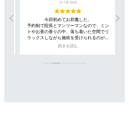
21 1月 2023
今回初めてお邪魔した。
職
が良
予約制で院長とマンツーマンなので、ミン
の
回丁
トやお香の香りの中、落ち着いた空間でリ
感が
ラックスしながら施術を受けられるのが良
名
い。
続きを読む
身体のことで気になった点や、細かい疑問
にも、幅広く気さくに答えていただいた。
ら
今回は色々と全身見ていただいて、背中の
の
歪みの改善を実感できたのが非常に嬉し
い。自分はリモートワークのため姿勢が崩
ベ
れがちなのだが、普段の姿勢が格段と楽に
頂
なった。
ー
不
１
意
た
人