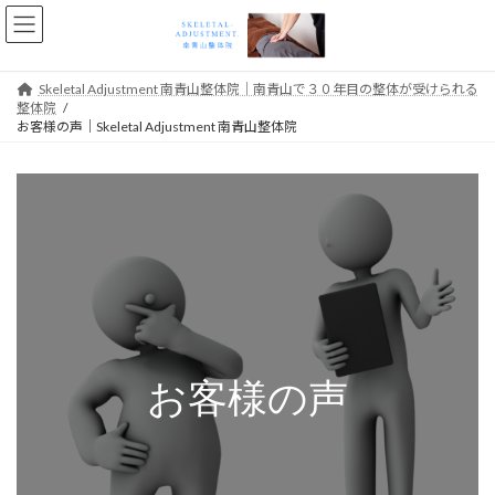
コ
ナ
ン
ビ
テ
ゲ
ン
ー
Skeletal Adjustment 南青山整体院｜南青山で３０年目の整体が受けられる
ツ
シ
整体院
へ
ョ
お客様の声｜Skeletal Adjustment 南青山整体院
ス
ン
キ
に
ッ
移
プ
動
お客様の声