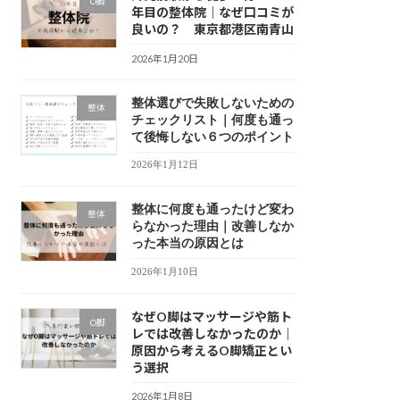
O脚
年目の整体院｜なぜ口コミが
良いの？ 東京都港区南青山
2026年1月20日
整体選びで失敗しないための
整体
チェックリスト｜何度も通っ
て後悔しない６つのポイント
2026年1月12日
整体に何度も通ったけど変わ
整体
らなかった理由｜改善しなか
った本当の原因とは
2026年1月10日
なぜO脚はマッサージや筋ト
O脚
レでは改善しなかったのか｜
原因から考えるO脚矯正とい
う選択
2026年1月8日