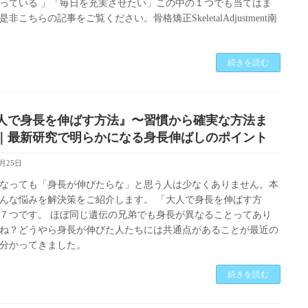
っている 」「毎日を充実させたい」この中の１つでも当てはま
非こちらの記事をご覧ください。骨格矯正SkeletalAdjustment南
続きを読む
人で身長を伸ばす方法』〜習慣から確実な方法ま
｜最新研究で明らかになる身長伸ばしのポイント
4月25日
なっても「身長が伸びたらな」と思う人は少なくありません。本
んな悩みを解決策をご紹介します。 「大人で身長を伸ばす方
７つです。 ほぼ同じ遺伝の兄弟でも身長が異なることってあり
ね？どうやら身長が伸びた人たちには共通点があることが最近の
分かってきました。
続きを読む