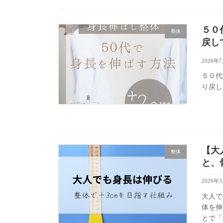
５０
整体
戻し
2026年
５０代
り戻し
【大
整体
と、
2026年
大人で
体を伸
とで「