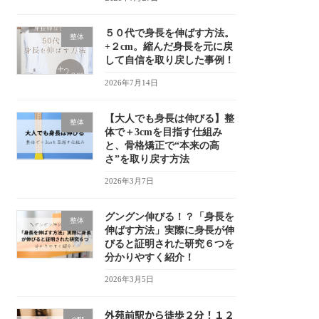
５０代で身長を伸ばす方法。
整体
+２cm。縮んだ身長を元に戻
して自信を取り戻した事例！
2026年7月14日
【大人でも身長は伸びる】整
整体
体で＋3cmを目指す仕組み
と、骨格矯正で“本来の高
さ”を取り戻す方法
2026年3月7日
グングン伸びる！？「身長を
整体
伸ばす方法」実際に身長が伸
びると証明された研究６つを
分かりやすく紹介！
2026年3月5日
外苑前駅から徒歩２分！１２