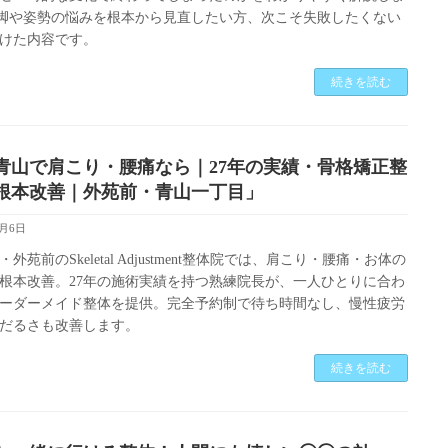
脚や姿勢の悩みを根本から見直したい方、次こそ失敗したくない
けた内容です。
続きを読む
青山で肩こり・腰痛なら｜27年の実績・骨格矯正整
根本改善｜外苑前・青山一丁目」
1月6日
外苑前のSkeletal Adjustment整体院では、肩こり・腰痛・お体の
根本改善。27年の施術実績を持つ熟練院長が、一人ひとりに合わ
ーダーメイド整体を提供。完全予約制で待ち時間なし、慢性疲労
だるさも改善します。
続きを読む