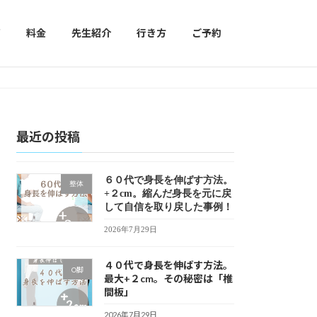
声
料金
先生紹介
行き方
ご予約
最近の投稿
６０代で身長を伸ばす方法。
整体
+２cm。縮んだ身長を元に戻
して自信を取り戻した事例！
2026年7月29日
４０代で身長を伸ばす方法。
O脚
最大+２cm。その秘密は「椎
間板」
2026年7月29日