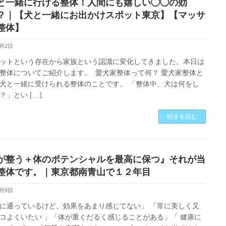
と一緒に行ける整体！人間にも嬉しい◯◯の効
？｜【犬と一緒にお出かけスポット東京】【マッサ
整体】
9月2日
ットという存在から家族という認識に変化してきました。本日は
整体についてご紹介します。 愛犬家整体って何？ 愛犬家整体と
犬と一緒に受けられる整体のことです。 「整体中、犬は何をし
？」とい […]
続きを読む
が整う＋体のポテンシャルを最高に保つ』それが当
整体です。｜東京都南青山で１２年目
5月9日
に通っているけど、効果をあまり感じてない」 「常に美しく又
コよくいたい 」「体が重くだるく感じることがある」「 健康に