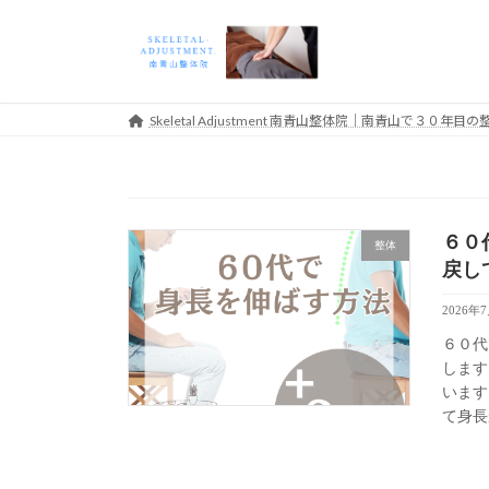
コ
ナ
ン
ビ
テ
ゲ
ン
ー
ツ
シ
Skeletal Adjustment 南青山整体院｜南青山で３０
へ
ョ
ス
ン
キ
に
ッ
移
６０
プ
動
整体
戻し
2026年
６０代
します
います
て身長