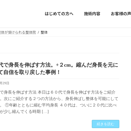
はじめての方へ
施術内容
お客様の
年目の整体が受けられる整体院
整体
代で身長を伸ばす方法。+２cm。縮んだ身長を元に
て自信を取り戻した事例！
7月29日
で身長を伸ばす方法 本日は６０代で身長を伸ばす方法をご紹介
。次にご紹介する２つの方法から、身長伸ばし整体を可能にして
。 ①年齢とともに縮む平均身長 ４０代は、ついに２０代に比べ
が少し縮んでくる時期 […]
続きを読む