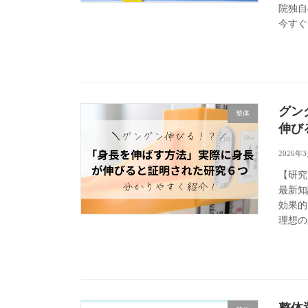
院独自
今すぐ
グン
整体
伸び
2026年
【研究
最新知
効果的
理想の
整体