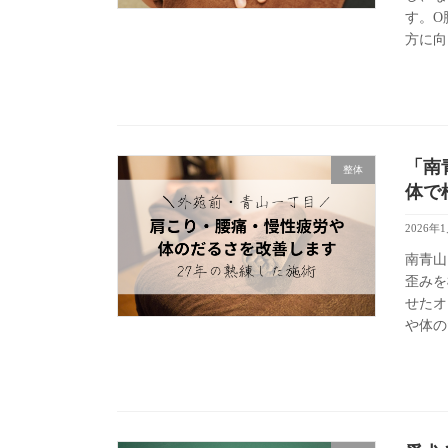
す。O
方に向
「南
整体
体で
2026年
南青山・
歪みを
せたオ
や体の