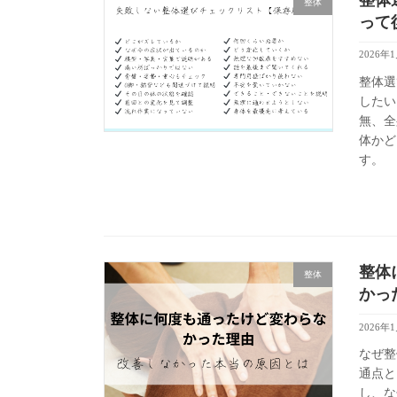
整体
って
2026年
整体選
したい
無、全
体かど
す。
整体
整体
かっ
2026年
なぜ整
通点と
し、な