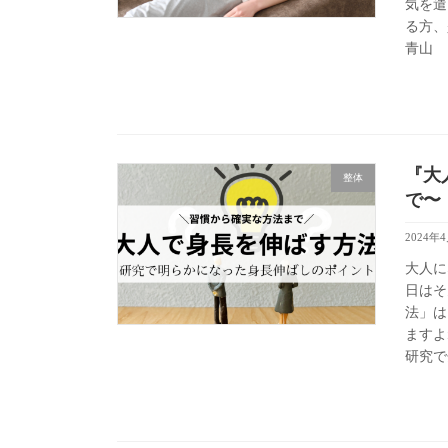
気を遣
る方、是
青山
『大
整体
で〜
2024年
大人に
日はそ
法」は
ますよ
研究で