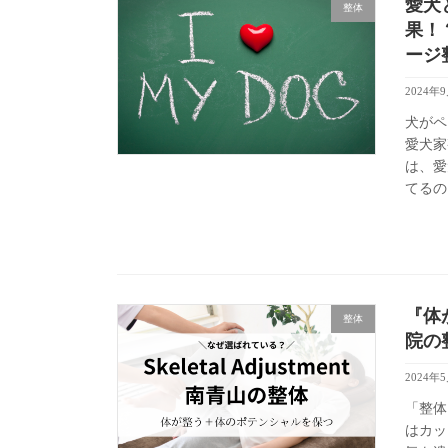
愛犬
整体
果！
ージ
2024年
犬がペ
愛犬家
は、愛
てるの
『体
整体
院の
2024年
「整体
はカッ