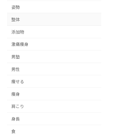
姿勢
整体
添加物
激痛痩身
男塾
男性
痩せる
痩身
肩こり
身長
食