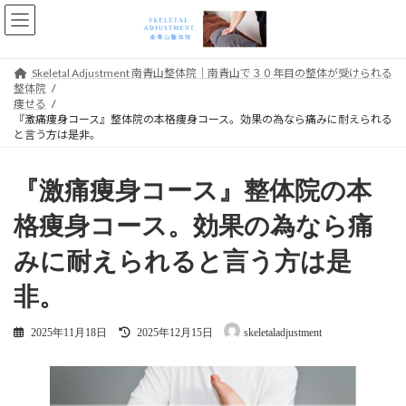
コ
ナ
ン
ビ
テ
ゲ
ン
ー
Skeletal Adjustment 南青山整体院｜南青山で３０年目の整体が受けられる
ツ
シ
整体院
へ
ョ
痩せる
ス
ン
『激痛痩身コース』整体院の本格痩身コース。効果の為なら痛みに耐えられる
キ
に
と言う方は是非。
ッ
移
プ
動
『激痛痩身コース』整体院の本
格痩身コース。効果の為なら痛
みに耐えられると言う方は是
非。
最
2025年11月18日
2025年12月15日
skeletaladjustment
終
更
新
日
時