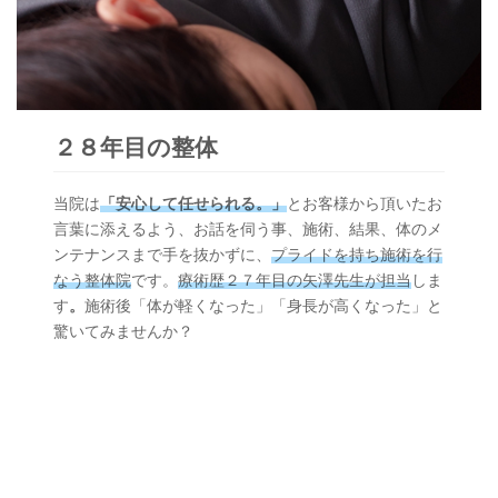
２８年目の整体
当院は
「安心して任せられる。」
とお客様から頂いたお
言葉に添えるよう、お話を伺う事、施術、結果、体のメ
ンテナンスまで手を抜かずに、
プライドを持ち施術を行
なう整体院
です。
療術歴２７年目の矢澤先生が担当
しま
す
。
施術後「体が軽くなった」「身長が高くなった」と
驚いてみませんか？