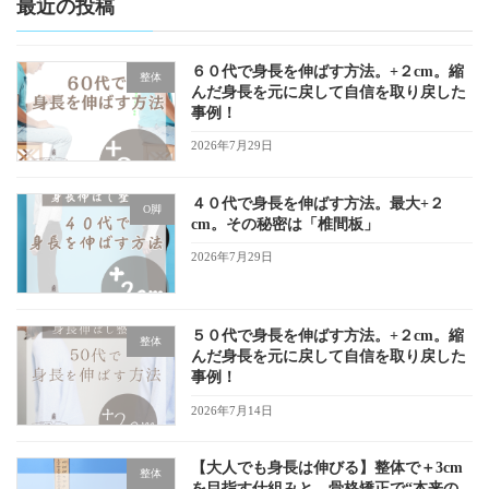
最近の投稿
６０代で身長を伸ばす方法。+２cm。縮
整体
んだ身長を元に戻して自信を取り戻した
事例！
2026年7月29日
４０代で身長を伸ばす方法。最大+２
O脚
cm。その秘密は「椎間板」
2026年7月29日
５０代で身長を伸ばす方法。+２cm。縮
整体
んだ身長を元に戻して自信を取り戻した
事例！
2026年7月14日
【大人でも身長は伸びる】整体で＋3cm
整体
を目指す仕組みと、骨格矯正で“本来の