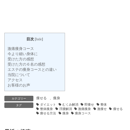
目次
[
hide
]
激痛痩身コース
今より細い身体に
受けた方の感想
受けた方の６名の感想
エステの痩身コースとの違い
当院について
アクセス
お客様のお声
痩せる
、
痩身
カテゴリー
ダイエット
むくみ解消
即痩せ
整体
タグ
整体痩身
浮腫解消
激痛痩身
激痩せ
痩せる
痩せる方法
痩身
痩身コース