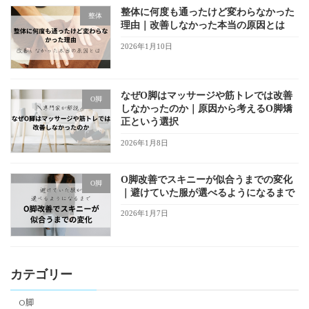
整体に何度も通ったけど変わらなかった
整体
理由｜改善しなかった本当の原因とは
2026年1月10日
なぜO脚はマッサージや筋トレでは改善
O脚
しなかったのか｜原因から考えるO脚矯
正という選択
2026年1月8日
O脚改善でスキニーが似合うまでの変化
O脚
｜避けていた服が選べるようになるまで
2026年1月7日
カテゴリー
O脚