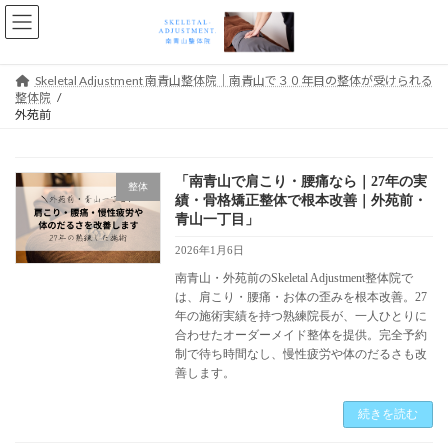
コ
ナ
ン
ビ
テ
ゲ
ン
ー
Skeletal Adjustment 南青山整体院｜南青山で３０年目の整体が受けられる
ツ
シ
整体院
へ
ョ
外苑前
ス
ン
キ
に
ッ
移
「南青山で肩こり・腰痛なら｜27年の実
プ
動
整体
績・骨格矯正整体で根本改善｜外苑前・
青山一丁目」
2026年1月6日
南青山・外苑前のSkeletal Adjustment整体院で
は、肩こり・腰痛・お体の歪みを根本改善。27
年の施術実績を持つ熟練院長が、一人ひとりに
合わせたオーダーメイド整体を提供。完全予約
制で待ち時間なし、慢性疲労や体のだるさも改
善します。
続きを読む