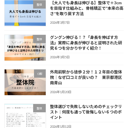
【大人でも身長は伸びる】整体で＋3cm
整体
を目指す仕組みと、骨格矯正で“本来の高
さ”を取り戻す方法
2026年3月7日
グングン伸びる！？「身長を伸ばす方
整体
法」実際に身長が伸びると証明された研
究６つを分かりやすく紹介！
2026年3月5日
外苑前駅から徒歩２分！１２年目の整体
O脚
院｜なぜ口コミが良いの？ 東京都港区
南青山
2026年1月20日
整体選びで失敗しないためのチェックリ
整体
スト｜何度も通って後悔しない６つのポ
イント
2026年1月12日