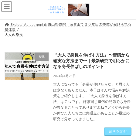
コ
ナ
ン
ビ
テ
ゲ
ン
ー
Skeletal Adjustment 南青山整体院｜南青山で３０年目の整体が受けられる
ツ
シ
整体院
へ
ョ
大人の身長
ス
ン
キ
に
ッ
移
『大人で身長を伸ばす方法』〜習慣から
プ
動
整体
確実な方法まで〜｜最新研究で明らかに
なる身長伸ばしのポイント
2024年4月25日
大人になっても「身長が伸びたらな」と思う人
は少なくありません。本日はそんな悩みを解決
策をご紹介します。 「大人で身長を伸ばす方
法」は７つです。 ほぼ同じ遺伝の兄弟でも身長
が異なることってありますよね？どうやら身長
が伸びた人たちには共通点があることが最近の
研究で分かってきました。
続きを読む