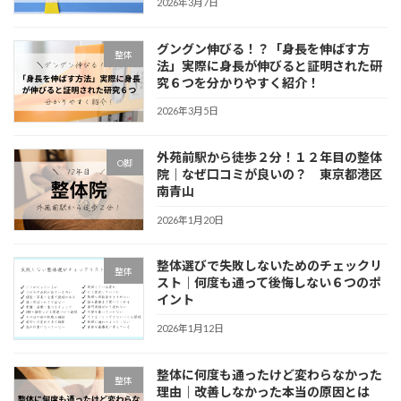
2026年3月7日
グングン伸びる！？「身長を伸ばす方
整体
法」実際に身長が伸びると証明された研
究６つを分かりやすく紹介！
2026年3月5日
外苑前駅から徒歩２分！１２年目の整体
O脚
院｜なぜ口コミが良いの？ 東京都港区
南青山
2026年1月20日
整体選びで失敗しないためのチェックリ
整体
スト｜何度も通って後悔しない６つのポ
イント
2026年1月12日
整体に何度も通ったけど変わらなかった
整体
理由｜改善しなかった本当の原因とは