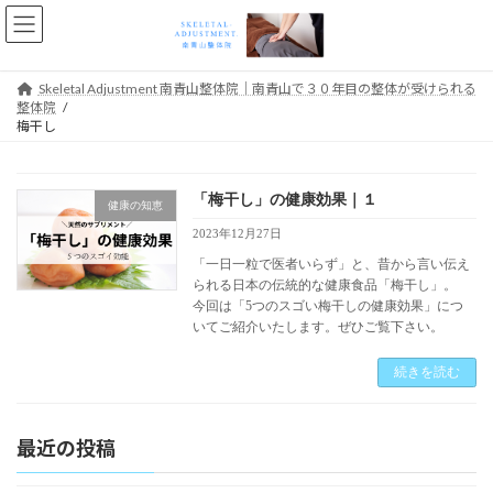
コ
ナ
ン
ビ
テ
ゲ
ン
ー
Skeletal Adjustment 南青山整体院｜南青山で３０年目の整体が受けられる
ツ
シ
整体院
へ
ョ
梅干し
ス
ン
キ
に
ッ
移
「梅干し」の健康効果｜１
プ
動
健康の知恵
2023年12月27日
「一日一粒で医者いらず」と、昔から言い伝え
られる日本の伝統的な健康食品「梅干し」。
今回は「5つのスゴい梅干しの健康効果」につ
いてご紹介いたします。ぜひご覧下さい。
続きを読む
最近の投稿