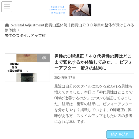
コ
ナ
ン
ビ
テ
ゲ
ン
ー
Skeletal Adjustment 南青山整体院｜南青山で３０年目の整体が受けられる
ツ
シ
整体院
へ
ョ
男性のスタイルアップ術
ス
ン
キ
に
ッ
移
男性のO脚矯正「４０代男性の脚はどこ
プ
動
O脚
まで変化するか体験してみた。」ビフォ
ーアフター 驚きの結果に
2024年9月7日
最近は自分のスタイルに気をる変われる男性も
増えてきました。本日は「40代男性はどこまで
O脚が改善するのか」について検証してみまし
た。結果は…衝撃の結果に。ビフォーアフター
を分かりやすく掲載しています。O脚矯正に興
味がある方、スタイルアップをしたい方の参考
になれば幸いです。
続きを読む