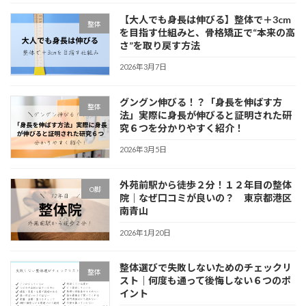
【大人でも身長は伸びる】整体で＋3cm
整体
を目指す仕組みと、骨格矯正で“本来の高
さ”を取り戻す方法
2026年3月7日
グングン伸びる！？「身長を伸ばす方
整体
法」実際に身長が伸びると証明された研
究６つを分かりやすく紹介！
2026年3月5日
外苑前駅から徒歩２分！１２年目の整体
O脚
院｜なぜ口コミが良いの？ 東京都港区
南青山
2026年1月20日
整体選びで失敗しないためのチェックリ
整体
スト｜何度も通って後悔しない６つのポ
イント