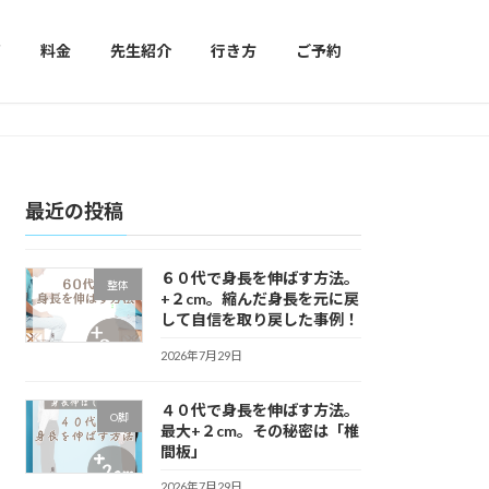
声
料金
先生紹介
行き方
ご予約
最近の投稿
６０代で身長を伸ばす方法。
整体
+２cm。縮んだ身長を元に戻
して自信を取り戻した事例！
2026年7月29日
４０代で身長を伸ばす方法。
O脚
最大+２cm。その秘密は「椎
間板」
2026年7月29日