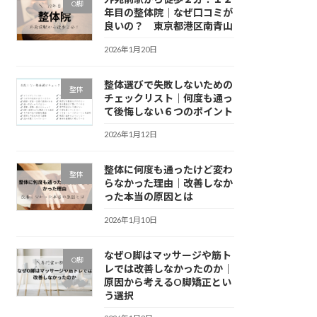
O脚
年目の整体院｜なぜ口コミが
良いの？ 東京都港区南青山
2026年1月20日
整体選びで失敗しないための
整体
チェックリスト｜何度も通っ
て後悔しない６つのポイント
2026年1月12日
整体に何度も通ったけど変わ
整体
らなかった理由｜改善しなか
った本当の原因とは
2026年1月10日
なぜO脚はマッサージや筋ト
O脚
レでは改善しなかったのか｜
原因から考えるO脚矯正とい
う選択