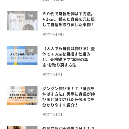
５０代で身長を伸ばす方法。
整体
+２cm。縮んだ身長を元に戻
して自信を取り戻した事例！
2026年7月14日
【大人でも身長は伸びる】整
整体
体で＋3cmを目指す仕組み
と、骨格矯正で“本来の高
さ”を取り戻す方法
2026年3月7日
グングン伸びる！？「身長を
整体
伸ばす方法」実際に身長が伸
びると証明された研究６つを
分かりやすく紹介！
2026年3月5日
外苑前駅から徒歩２分！１２