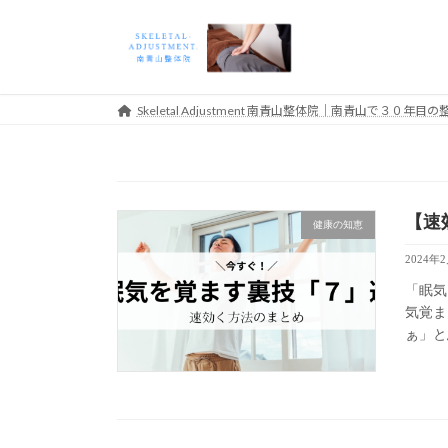
コ
ナ
ン
ビ
テ
ゲ
ン
ー
ツ
シ
Skeletal Adjustment 南青山整体院｜南青山で３０
へ
ョ
ス
ン
キ
に
ッ
移
【速
プ
動
健康の知恵
2024年
「眠気
気覚ま
ぁ」と