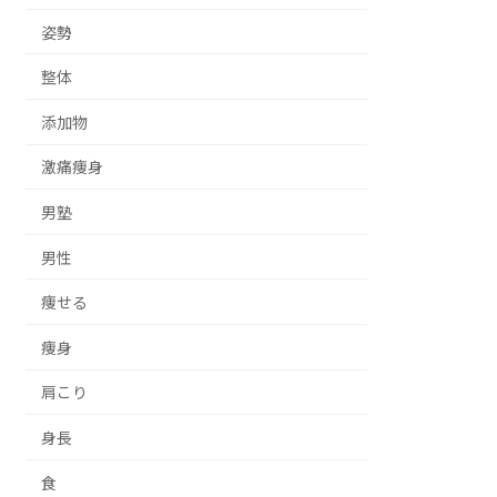
姿勢
整体
添加物
激痛痩身
男塾
男性
痩せる
痩身
肩こり
身長
食