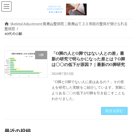
コ
ナ
ン
ビ
テ
ゲ
ン
ー
Skeletal Adjustment 南青山整体院｜南青山で３０年目の整体が受けられる
ツ
シ
整体院
へ
ョ
40代のO脚
ス
ン
キ
に
ッ
移
「O脚の人とO脚ではない人との差」最
プ
動
O脚
新の研究で明らかになった差とは？O脚
は〇〇の低下が原因？｜最新のO脚研究
2024年7月13日
「O脚とO脚でない人に差はあるの？」その答
えを研究した実験をご紹介しています。実験に
よりある〇〇の低下がO脚を引き起こすことも
わかりました。
続きを読む
最近の投稿