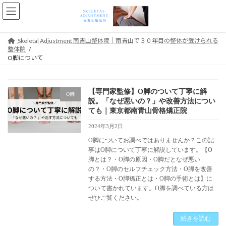
コ
ナ
ン
ビ
テ
ゲ
ン
ー
Skeletal Adjustment 南青山整体院｜南青山で３０年目の整体が受けられる
ツ
シ
整体院
へ
ョ
O脚について
ス
ン
キ
に
ッ
移
【専門家監修】O脚のついて丁寧に解
プ
動
O脚
説。「なぜ悪いの？」や改善方法につい
ても｜東京都南青山骨格矯正院
2024年3月2日
O脚についてお調べではありませんか？この記
事はO脚について丁寧に解説しています。【O
脚とは？・O脚の原因・O脚だとなぜ悪い
の？・O脚のセルフチェック方法・O脚を改善
する方法・O脚矯正とは・O脚の手術とは】に
ついて書かれています。O脚を調べている方は
ぜひご覧ください。
続きを読む