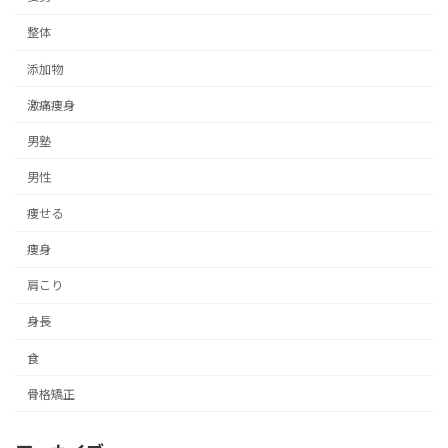
整体
添加物
激痛痩身
男塾
男性
痩せる
痩身
肩こり
身長
食
骨格矯正