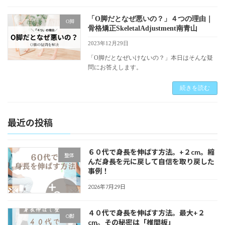
「O脚だとなぜ悪いの？」４つの理由｜
O脚
骨格矯正SkeletalAdjustment南青山
2023年12月29日
「O脚だとなぜいけないの？」本日はそんな疑
問にお答えします。
続きを読む
最近の投稿
６０代で身長を伸ばす方法。+２cm。縮
整体
んだ身長を元に戻して自信を取り戻した
事例！
2026年7月29日
４０代で身長を伸ばす方法。最大+２
O脚
cm。その秘密は「椎間板」