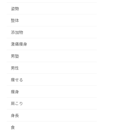
姿勢
整体
添加物
激痛痩身
男塾
男性
痩せる
痩身
肩こり
身長
食