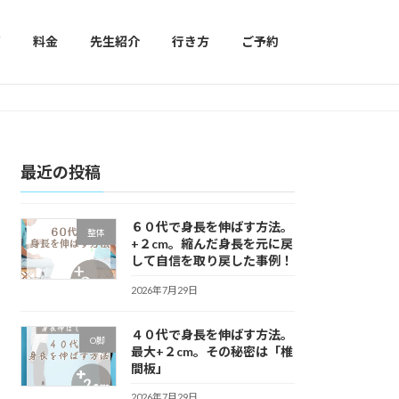
声
料金
先生紹介
行き方
ご予約
最近の投稿
６０代で身長を伸ばす方法。
整体
+２cm。縮んだ身長を元に戻
して自信を取り戻した事例！
2026年7月29日
４０代で身長を伸ばす方法。
O脚
最大+２cm。その秘密は「椎
間板」
2026年7月29日