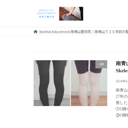
コ
ナ
ン
ビ
テ
ゲ
ン
ー
ツ
シ
Skeletal Adjustment 南青山整体院｜南青山で３０
へ
ョ
ス
ン
キ
に
ッ
移
南青
プ
動
O脚
Skel
2024年
南青山
27年
善した
①O脚
③O脚