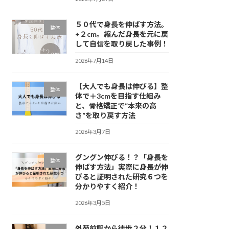
５０代で身長を伸ばす方法。
整体
+２cm。縮んだ身長を元に戻
して自信を取り戻した事例！
2026年7月14日
【大人でも身長は伸びる】整
整体
体で＋3cmを目指す仕組み
と、骨格矯正で“本来の高
さ”を取り戻す方法
2026年3月7日
グングン伸びる！？「身長を
整体
伸ばす方法」実際に身長が伸
びると証明された研究６つを
分かりやすく紹介！
2026年3月5日
外苑前駅から徒歩２分！１２