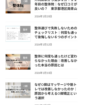
O脚
年目の整体院｜なぜ口コミが
良いの？ 東京都港区南青山
2026年1月20日
整体選びで失敗しないための
整体
チェックリスト｜何度も通っ
て後悔しない６つのポイント
2026年1月12日
整体に何度も通ったけど変わ
整体
らなかった理由｜改善しなか
った本当の原因とは
2026年1月10日
なぜO脚はマッサージや筋ト
O脚
レでは改善しなかったのか｜
原因から考えるO脚矯正とい
う選択