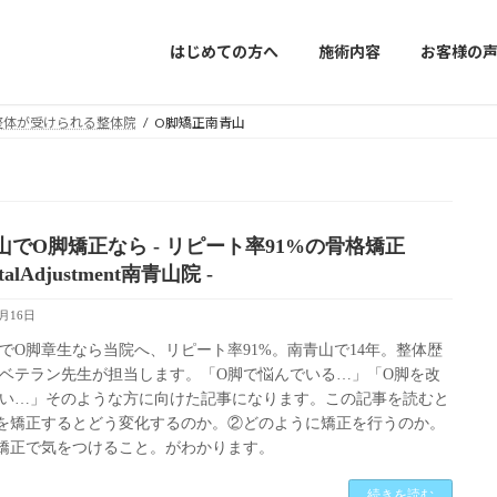
はじめての方へ
施術内容
お客様の
年目の整体が受けられる整体院
O脚矯正南青山
山でO脚矯正なら - リピート率91%の骨格矯正
etalAdjustment南青山院 -
6月16日
でO脚章生なら当院へ、リピート率91%。南青山で14年。整体歴
のベテラン先生が担当します。「O脚で悩んでいる…」「O脚を改
い…」そのような方に向けた記事になります。この記事を読むと
を矯正するとどう変化するのか。②どのように矯正を行うのか。
矯正で気をつけること。がわかります。
続きを読む