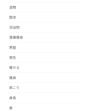
姿勢
整体
添加物
激痛痩身
男塾
男性
痩せる
痩身
肩こり
身長
食