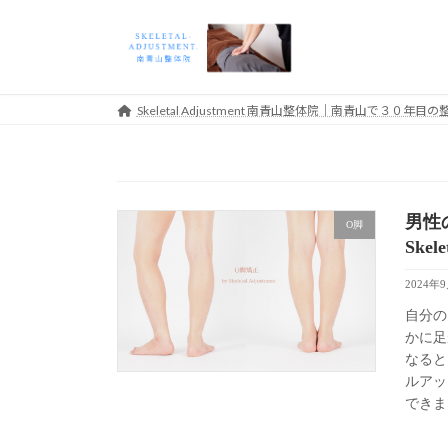
コ
ナ
ン
ビ
テ
ゲ
ン
ー
ツ
シ
Skeletal Adjustment 南青山整体院｜南青山で３０
へ
ョ
ス
ン
キ
に
ッ
移
男性
プ
動
O脚
Skel
2024年
自分の
かに足
なると
ルアッ
できま