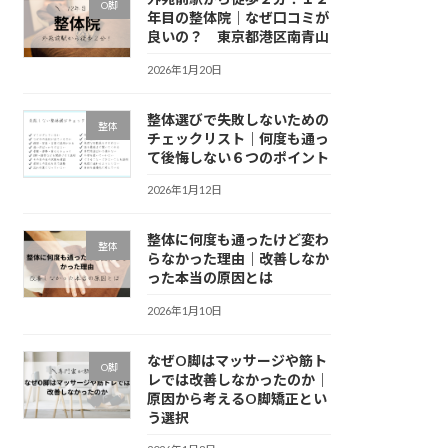
O脚
年目の整体院｜なぜ口コミが
良いの？ 東京都港区南青山
2026年1月20日
整体選びで失敗しないための
整体
チェックリスト｜何度も通っ
て後悔しない６つのポイント
2026年1月12日
整体に何度も通ったけど変わ
整体
らなかった理由｜改善しなか
った本当の原因とは
2026年1月10日
なぜO脚はマッサージや筋ト
O脚
レでは改善しなかったのか｜
原因から考えるO脚矯正とい
う選択