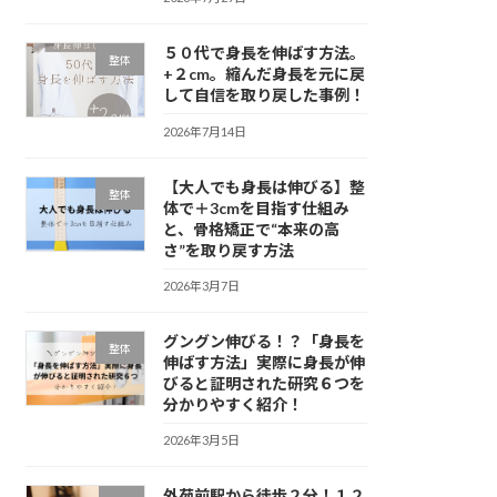
５０代で身長を伸ばす方法。
整体
+２cm。縮んだ身長を元に戻
して自信を取り戻した事例！
2026年7月14日
【大人でも身長は伸びる】整
整体
体で＋3cmを目指す仕組み
と、骨格矯正で“本来の高
さ”を取り戻す方法
2026年3月7日
グングン伸びる！？「身長を
整体
伸ばす方法」実際に身長が伸
びると証明された研究６つを
分かりやすく紹介！
2026年3月5日
外苑前駅から徒歩２分！１２