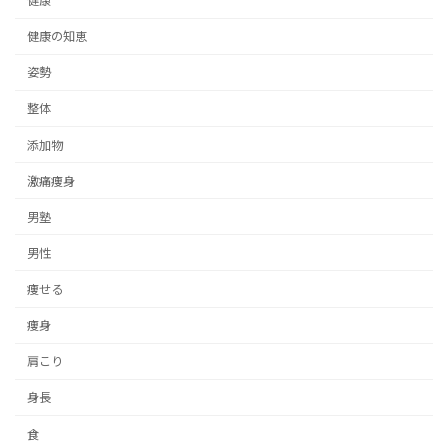
健康
健康の知恵
姿勢
整体
添加物
激痛痩身
男塾
男性
痩せる
痩身
肩こり
身長
食