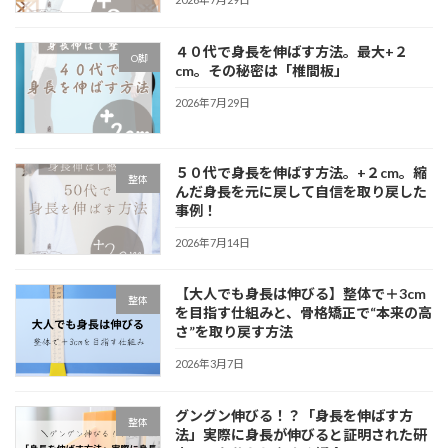
４０代で身長を伸ばす方法。最大+２
O脚
cm。その秘密は「椎間板」
2026年7月29日
５０代で身長を伸ばす方法。+２cm。縮
整体
んだ身長を元に戻して自信を取り戻した
事例！
2026年7月14日
【大人でも身長は伸びる】整体で＋3cm
整体
を目指す仕組みと、骨格矯正で“本来の高
さ”を取り戻す方法
2026年3月7日
グングン伸びる！？「身長を伸ばす方
整体
法」実際に身長が伸びると証明された研