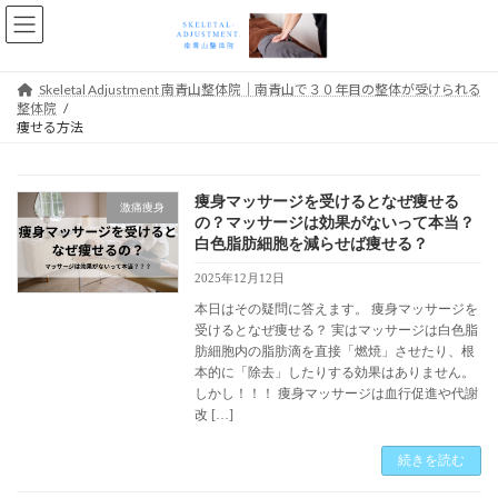
コ
ナ
ン
ビ
テ
ゲ
ン
ー
Skeletal Adjustment 南青山整体院｜南青山で３０年目の整体が受けられる
ツ
シ
整体院
へ
ョ
痩せる方法
ス
ン
キ
に
ッ
移
痩身マッサージを受けるとなぜ痩せる
プ
動
激痛痩身
の？マッサージは効果がないって本当？
白色脂肪細胞を減らせば痩せる？
2025年12月12日
本日はその疑問に答えます。 痩身マッサージを
受けるとなぜ痩せる？ 実はマッサージは白色脂
肪細胞内の脂肪滴を直接「燃焼」させたり、根
本的に「除去」したりする効果はありません。
しかし！！！ 痩身マッサージは血行促進や代謝
改 […]
続きを読む