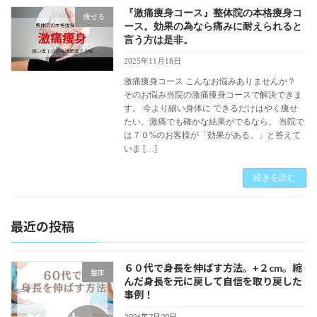
『激痛痩身コース』整体院の本格痩身コ
痩せる
ース。効果の為なら痛みに耐えられると
言う方は是非。
2025年11月18日
激痛痩身コース こんなお悩みありませんか？
そのお悩み当院の激痛痩身コースで解決できま
す。 今より細い身体に できるだけはやく痩せ
たい。激痛でも確かな結果がでるなら。 当院で
は７０%のお客様が「効果がある。」と答えて
いま […]
続きを読む
最近の投稿
６０代で身長を伸ばす方法。+２cm。縮
整体
んだ身長を元に戻して自信を取り戻した
事例！
2026年7月29日